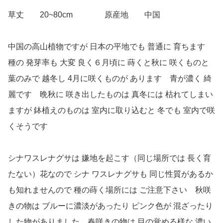
草丈 20~80cm 原産地 中国
中国の高山植物ですが 日本の平地でも 普通に 育ちます
種の 発芽率も 大変 良く６月頃に 蒔くと秋に 咲くものと
葉のみで 越冬し 4月に咲くものが あります 青が濃く 綺
麗です 晩秋に 咲き出したものは 真冬には 枯れてしまい
ますが 鉢植えのものは 室内に取り込むと 冬でも 室内で咲
くそうです
シナワスレナグサは 嫌地を起こす（同じ場所では 長く育
たない）花なので シナ ワスレナグサも 同じ性質があるか
も知れませんので 種の蒔く場所には ご注意下さい 秋咲
きの物は ブルーに濃淡があったり ピンク色が 混ざったり
した物がありました 春咲きの物は 目の覚める様な 濃い