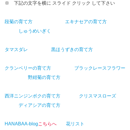
※ 下記の文字を横に スライド クリック して下さい
段菊の育て方
段菊の育て方
エキナセアの育て方
こちら
へ
しゅうめいぎく
こちら
タマスダレ
の育て方
黒ほうずきの育て方
こちらへ
クランベリーの育て方
こちらへ
ブラックレースフラワー
こちらへ
野紺菊の育て方
こちらへ
西洋ニンジンボクの育て方
こちら
クリスマスローズ
こち
らへ
ディアシアの育て方
こちらへ
HANABAA-blog
こちらへ
花リスト
こちらへ