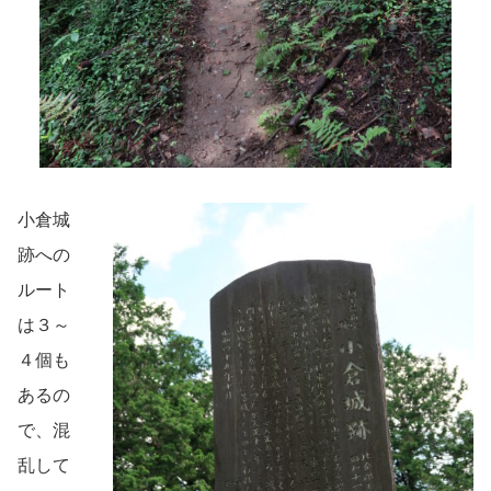
小倉城
跡への
ルート
は３～
４個も
あるの
で、混
乱して