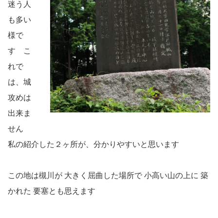
迷う人
も多い
様で
す こ
れで
は、城
攻めは
出来ま
せん
私の紹介した２ヶ所が、分かりやすいと思います
この地は槻川が 大きく屈曲した場所で 小高い山の上に 築
かれた 要塞とも思えます