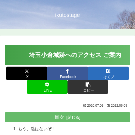
ikutostage
埼玉小倉城跡へのアクセス ご案内
X
Facebook
はてブ
LINE
コピー
2020.07.09
2022.08.09
目次
もう、迷はないぞ！