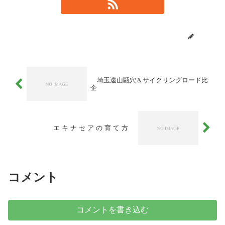
ikuto
埼玉遠山甌穴＆サイクリングロード比
企
エ キ ナ セ ア の 育 て 方
コメント
コメントを書き込む