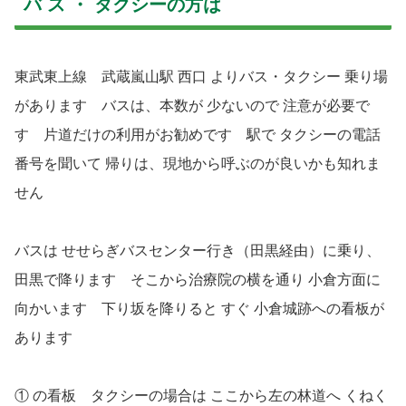
バ ス ・ タクシーの方は
東武東上線 武蔵嵐山駅 西口 よりバス・タクシー 乗り場
があります バスは、本数が 少ないので 注意が必要で
す 片道だけの利用がお勧めです 駅で タクシーの電話
番号を聞いて 帰りは、現地から呼ぶのが良いかも知れま
せん
バスは せせらぎバスセンター行き（田黒経由）に乗り、
田黒で降ります そこから治療院の横を通り 小倉方面に
向かいます 下り坂を降りると すぐ 小倉城跡への看板が
あります
① の看板 タクシーの場合は ここから左の林道へ くねく