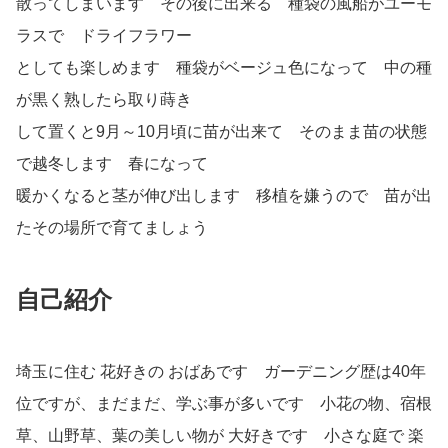
散ってしまいます その後に出来る 種袋の風船がユーモ
ラスで ドライフラワー
としても楽しめます 種袋がベージュ色になって 中の種
が黒く熟したら取り蒔き
して置くと9月～10月頃に苗が出来て そのまま苗の状態
で越冬します 春になって
暖かくなると茎が伸び出します 移植を嫌うので 苗が出
たその場所で育てましょう
自己紹介
埼玉に住む 花好きの おばあです ガーデニング歴は40年
位ですが、まだまだ、学ぶ事が多いです 小花の物、宿根
草、山野草、葉の美しい物が 大好きです 小さな庭で 楽