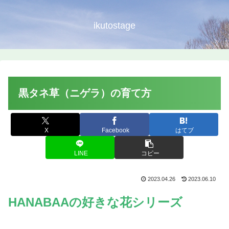
ikutostage
黒タネ草（ニゲラ）の育て方
X
Facebook
はてブ
LINE
コピー
2023.04.26
2023.06.10
HANABAAの好きな花シリーズ